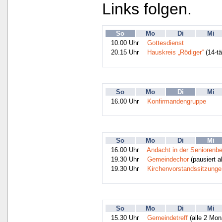
Links folgen.
So
Mo
Di
Mi
10.00 Uhr
Gottesdienst
20.15 Uhr
Hauskreis „Rödiger“
(14-tä
So
Mo
Di
Mi
16.00 Uhr
Konfirmandengruppe
So
Mo
Di
Mi
16.00 Uhr
Andacht in der Seniorenb
19.30 Uhr
Gemeindechor
(pausiert ak
19.30 Uhr
Kirchenvorstandssitzunge
So
Mo
Di
Mi
15.30 Uhr
Gemeindetreff
(alle 2 Mon