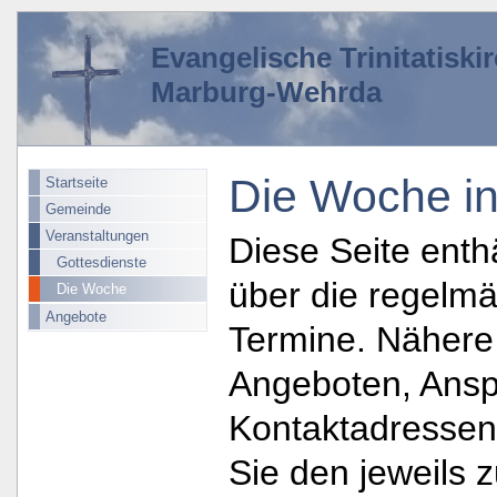
Evangelische Trinitatisk
Marburg-Wehrda
Die Woche in 
Startseite
Gemeinde
Veranstaltungen
Diese Seite enth
Gottesdienste
über die regelmä
Die Woche
Angebote
Termine. Nähere
Angeboten, Ansp
Kontaktadressen
Sie den jeweils 